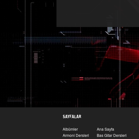
SAYFALAR
Albümler
Ana Sayfa
Armoni Dersleri
Bas Gitar Dersleri